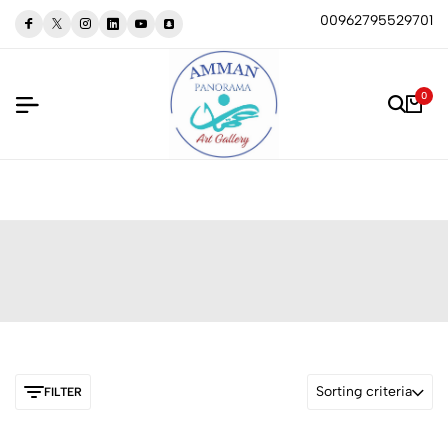
00962795529701
0
Sorting criteria
FILTER