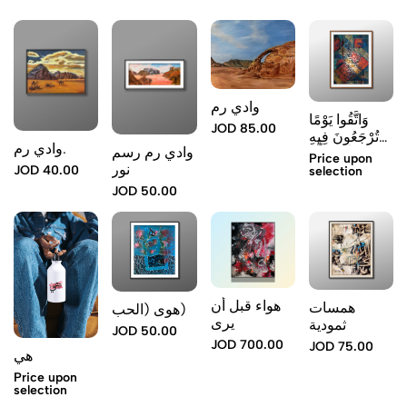
وادي رم
وَاتَّقُوا يَوْمًا
JOD 85.00
تُرْجَعُونَ فِيهِ
وادي رم.
وادي رم رسم
إِلَى اللَّه
Price upon
نور
JOD 40.00
selection
JOD 50.00
هواء قبل أن
همسات
هوى (الحب)
يرى
ثمودية
JOD 50.00
JOD 700.00
JOD 75.00
هي
Price upon
selection