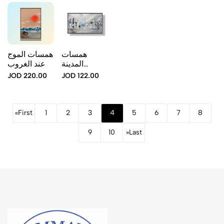
همسات
همسات الموج
المدينة
عند الغروب
البيضاء
JOD 220.00
JOD 122.00
«
First
1
2
3
4
5
6
7
8
9
10
»
Last